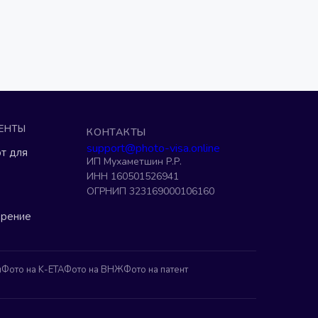
ЕНТЫ
КОНТАКТЫ
support@photo-visa.online
т для
ИП Мухаметшин Р.Р.
ИНН 160501526941
ОГРНИП 323169000106160
ерение
н
Фото на K-ETA
Фото на ВНЖ
Фото на патент