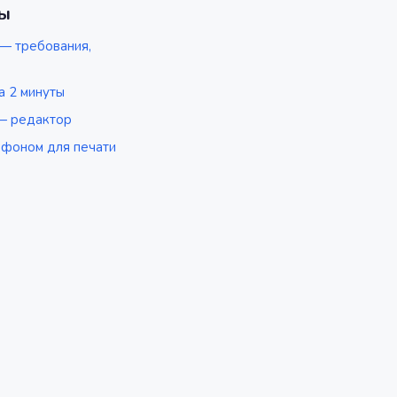
ы
 — требования,
а 2 минуты
— редактор
 фоном для печати