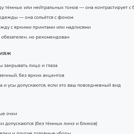
у тёмных или нейтральных тонов — она контрастирует с
одежды — она сольётся с фоном
ежду с яркими принтами или надписями
 обязателен, но рекомендован
кияж
 закрывать лицо и глаза
венный, без ярких акцентов
 и усы допускаются, если это ваш повседневный вид
ые очки
 допускаются (без тёмных линз и бликов)
епки и другие головные уборы