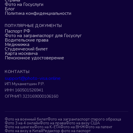
Страны
Фото на Госуслуги
Блог
Политика конфиденциальности
ПОПУЛЯРНЫЕ ДОКУМЕНТЫ
Паспорт РФ
Фото на загранпаспорт для Госуслуг
Водительские права
Медкнижка
Студенческий билет
Карта москвича
Пенсионное удостоверение
КОНТАКТЫ
support@photo-visa.online
ИП Мухаметшин Р.Р.
ИНН 160501526941
ОГРНИП 323169000106160
Фото на военный билет
Фото на загранпаспорт старого образца
Фото 3 на 4 онлайн
Фото на права
Фото на визу США
Фото на шенген
Фото на K-ETA
Фото на ВНЖ
Фото на патент
Фото на визу в Китай
Редактор фото на паспорт