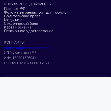
ПОПУЛЯРНЫЕ ДОКУМЕНТЫ
Паспорт РФ
Фото на загранпаспорт для Госуслуг
Водительские права
Медкнижка
Студенческий билет
Карта москвича
Пенсионное удостоверение
КОНТАКТЫ
support@photo-visa.online
ИП Мухаметшин Р.Р.
ИНН 160501526941
ОГРНИП 323169000106160
Фото на военный билет
Фото на загранпаспорт старого образца
Фото 3 на 4 онлайн
Фото на права
Фото на визу США
Фото на шенген
Фото на K-ETA
Фото на ВНЖ
Фото на патент
Фото на визу в Китай
Редактор фото на паспорт
Фото на загранпаспорт
Обрезать фото 3 на 4
©
2026
Photo-Visa.Online