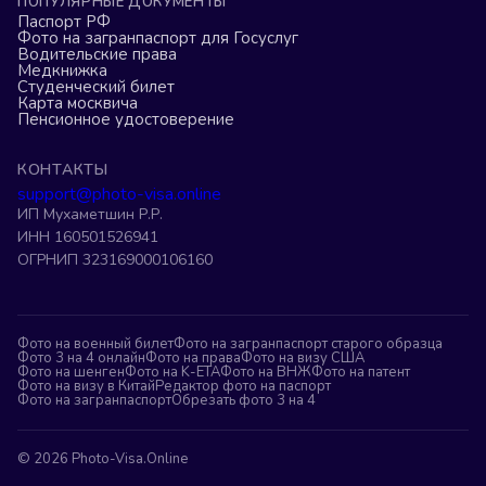
ПОПУЛЯРНЫЕ ДОКУМЕНТЫ
Паспорт РФ
Фото на загранпаспорт для Госуслуг
Водительские права
Медкнижка
Студенческий билет
Карта москвича
Пенсионное удостоверение
КОНТАКТЫ
support@photo-visa.online
ИП Мухаметшин Р.Р.
ИНН 160501526941
ОГРНИП 323169000106160
Фото на военный билет
Фото на загранпаспорт старого образца
Фото 3 на 4 онлайн
Фото на права
Фото на визу США
Фото на шенген
Фото на K-ETA
Фото на ВНЖ
Фото на патент
Фото на визу в Китай
Редактор фото на паспорт
Фото на загранпаспорт
Обрезать фото 3 на 4
©
2026
Photo-Visa.Online