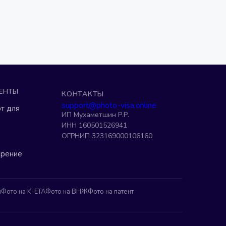
ЕНТЫ
КОНТАКТЫ
support@photo-visa.online
т для
ИП Мухаметшин Р.Р.
ИНН 160501526941
ОГРНИП 323169000106160
ерение
н
Фото на K-ETA
Фото на ВНЖ
Фото на патент