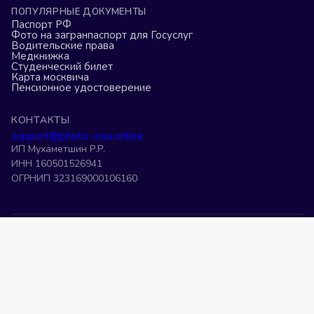
ПОПУЛЯРНЫЕ ДОКУМЕНТЫ
Паспорт РФ
Фото на загранпаспорт для Госуслуг
Водительские права
Медкнижка
Студенческий билет
Карта москвича
Пенсионное удостоверение
КОНТАКТЫ
support@photo-visa.online
ИП Мухаметшин Р.Р.
ИНН 160501526941
ОГРНИП 323169000106160
Фото на военный билет
Фото на загранпаспорт старого образца
Фото 3 на 4 онлайн
Фото на права
Фото на визу США
Фото на шенген
Фото на K-ETA
Фото на ВНЖ
Фото на патент
Фото на визу в Китай
Редактор фото на паспорт
Фото на загранпаспорт
Обрезать фото 3 на 4
©
2026
Photo-Visa.Online