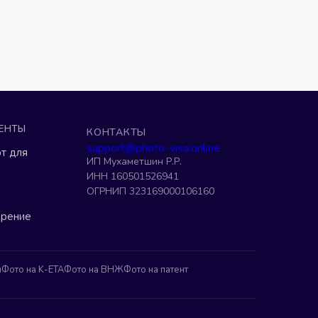
ЕНТЫ
КОНТАКТЫ
support@photo-visa.online
т для
ИП Мухаметшин Р.Р.
ИНН 160501526941
ОГРНИП 323169000106160
ерение
н
Фото на K-ETA
Фото на ВНЖ
Фото на патент