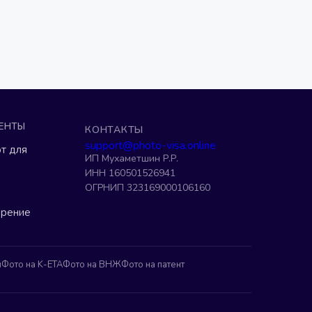
ЕНТЫ
КОНТАКТЫ
support@photo-visa.online
т для
ИП Мухаметшин Р.Р.
ИНН 160501526941
ОГРНИП 323169000106160
ерение
н
Фото на K-ETA
Фото на ВНЖ
Фото на патент