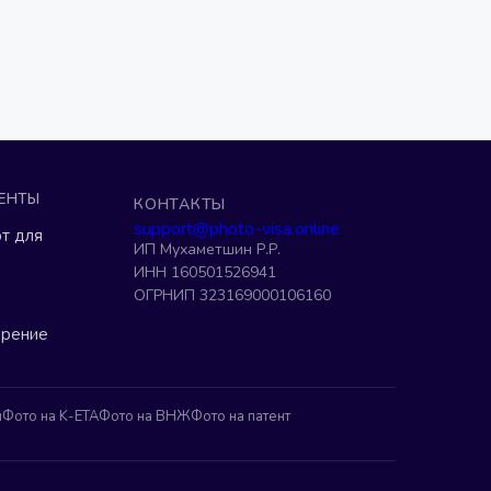
ЕНТЫ
КОНТАКТЫ
support@photo-visa.online
т для
ИП Мухаметшин Р.Р.
ИНН 160501526941
ОГРНИП 323169000106160
ерение
н
Фото на K-ETA
Фото на ВНЖ
Фото на патент