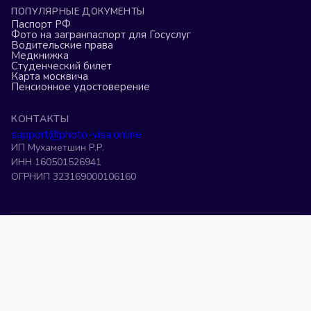
ПОПУЛЯРНЫЕ ДОКУМЕНТЫ
Паспорт РФ
Фото на загранпаспорт для Госуслуг
Водительские права
Медкнижка
Студенческий билет
Карта москвича
Пенсионное удостоверение
КОНТАКТЫ
support@photo-visa.online
ИП Мухаметшин Р.Р.
ИНН 160501526941
ОГРНИП 323169000106160
Фото на военный билет
Фото на загранпаспорт старого образца
Фото 3 на 4 онлайн
Фото на права
Фото на визу США
Фото на шенген
Фото на K-ETA
Фото на ВНЖ
Фото на патент
Фото на визу в Китай
Редактор фото на паспорт
Фото на загранпаспорт
Обрезать фото 3 на 4
©
2026
Photo-Visa.Online