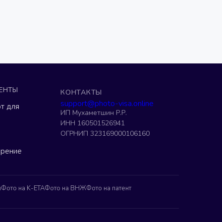
ЕНТЫ
КОНТАКТЫ
support@photo-visa.online
т для
ИП Мухаметшин Р.Р.
ИНН 160501526941
ОГРНИП 323169000106160
ерение
н
Фото на K-ETA
Фото на ВНЖ
Фото на патент