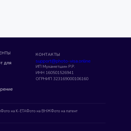
ЕНТЫ
КОНТАКТЫ
support@photo-visa.online
т для
ИП Мухаметшин Р.Р.
ИНН 160501526941
ОГРНИП 323169000106160
ерение
н
Фото на K-ETA
Фото на ВНЖ
Фото на патент