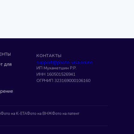
ЕНТЫ
КОНТАКТЫ
support@photo-visa.online
т для
ИП Мухаметшин Р.Р.
ИНН 160501526941
ОГРНИП 323169000106160
ерение
н
Фото на K-ETA
Фото на ВНЖ
Фото на патент