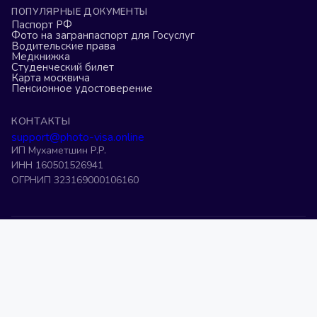
ПОПУЛЯРНЫЕ ДОКУМЕНТЫ
Паспорт РФ
Фото на загранпаспорт для Госуслуг
Водительские права
Медкнижка
Студенческий билет
Карта москвича
Пенсионное удостоверение
КОНТАКТЫ
support@photo-visa.online
ИП Мухаметшин Р.Р.
ИНН 160501526941
ОГРНИП 323169000106160
Фото на военный билет
Фото на загранпаспорт старого образца
Фото 3 на 4 онлайн
Фото на права
Фото на визу США
Фото на шенген
Фото на K-ETA
Фото на ВНЖ
Фото на патент
Фото на визу в Китай
Редактор фото на паспорт
Фото на загранпаспорт
Обрезать фото 3 на 4
©
2026
Photo-Visa.Online