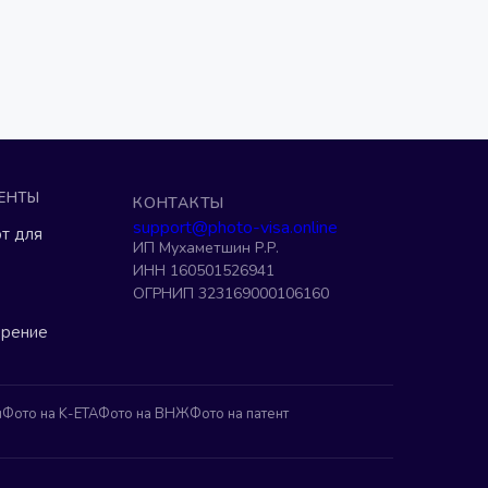
ЕНТЫ
КОНТАКТЫ
support@photo-visa.online
т для
ИП Мухаметшин Р.Р.
ИНН 160501526941
ОГРНИП 323169000106160
ерение
н
Фото на K-ETA
Фото на ВНЖ
Фото на патент