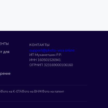
ЕНТЫ
КОНТАКТЫ
support@photo-visa.online
т для
ИП Мухаметшин Р.Р.
ИНН 160501526941
ОГРНИП 323169000106160
ерение
н
Фото на K-ETA
Фото на ВНЖ
Фото на патент