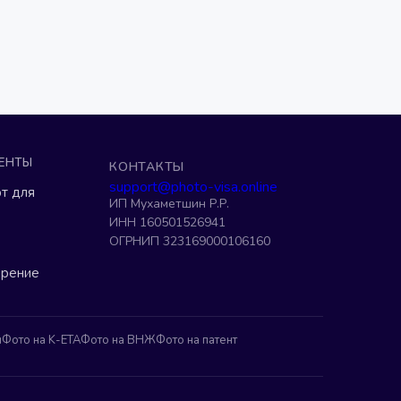
ЕНТЫ
КОНТАКТЫ
support@photo-visa.online
т для
ИП Мухаметшин Р.Р.
ИНН 160501526941
ОГРНИП 323169000106160
ерение
н
Фото на K-ETA
Фото на ВНЖ
Фото на патент